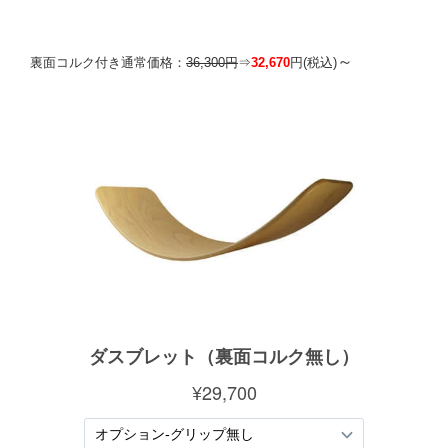
～
裏面コルク付き通常価格：
36,300円
⇒
32,670
円
(税込)